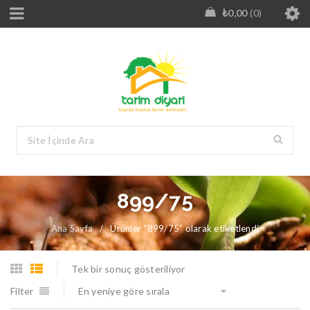
₺
0,00
0
899/75
Ana Sayfa
/
Ürünler “899/75” olarak etiketlendi
Tek bir sonuç gösteriliyor
Filter
En yeniye göre sırala