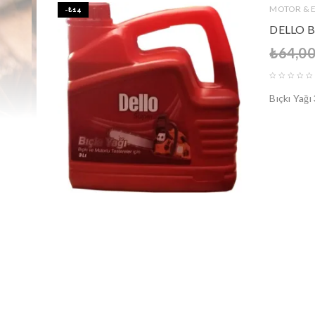
MOTOR & 
-₺14
DELLO B
₺
64,0
Bıçkı Yağı