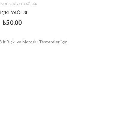
ENDÜSTRİYEL YAĞLAR
IÇKI YAĞI 3L
0
₺
50,00
 3 lt Bıçkı ve Motorlu Testereler İçin