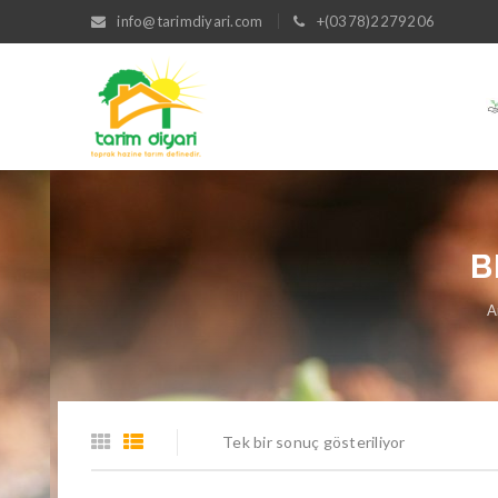
info@tarimdiyari.com
+(0378)2279206
B
A
Tek bir sonuç gösteriliyor