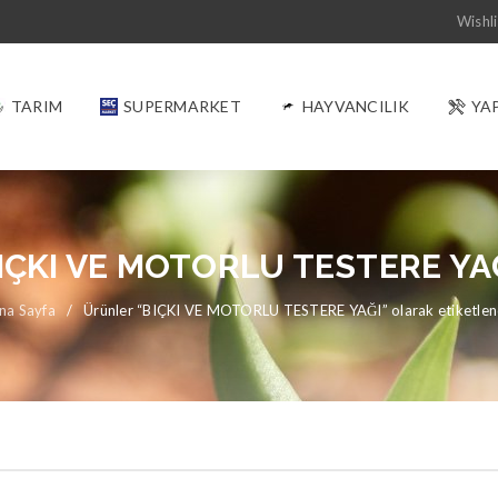
Wishli
TARIM
SUPERMARKET
HAYVANCILIK
YA
IÇKI VE MOTORLU TESTERE YA
na Sayfa
/
Ürünler “BIÇKI VE MOTORLU TESTERE YAĞI” olarak etiketlen