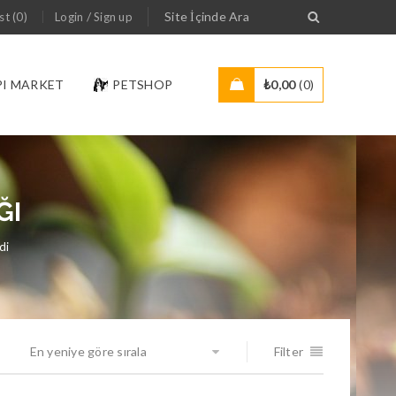
/
st (0)
Login
Sign up
PI MARKET
PETSHOP
₺
0,00
0
ĞI
di
En yeniye göre sırala
Filter