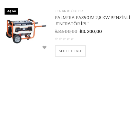
JENARATÖRLER
-₺300
PALMERA PA350JM 2,8 KW BENZİNLİ
JENERATÖR İPLİ
₺
3.500,00
₺
3.200,00
SEPETE EKLE