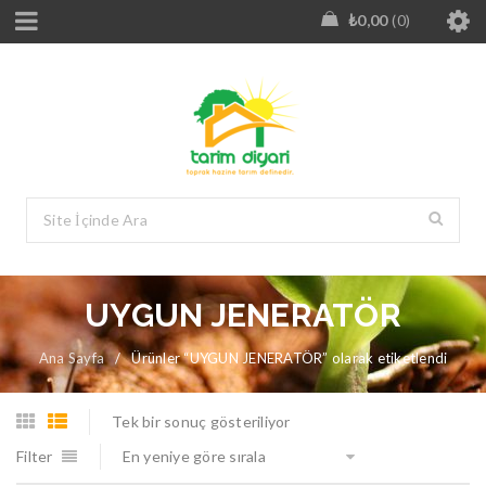
₺
0,00
0
UYGUN JENERATÖR
Ana Sayfa
/
Ürünler “UYGUN JENERATÖR” olarak etiketlendi
Tek bir sonuç gösteriliyor
Filter
En yeniye göre sırala