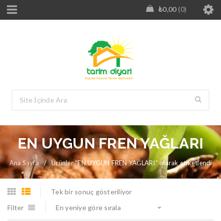
₺
0,00
0
EN UYGUN FREN YAĞLARI
Ana Sayfa
/
Ürünler “EN UYGUN FREN YAĞLARI” olarak etiketlendi
Tek bir sonuç gösteriliyor
Filter
En yeniye göre sırala