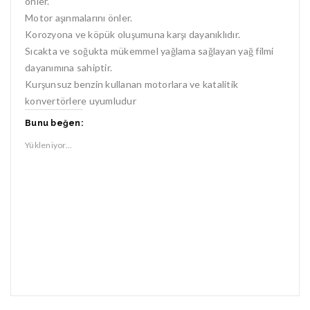
önler.
i
c
p
e
Motor aşınmalarını önler.
e
r
n
e
Korozyona ve köpük oluşumuna karşı dayanıklıdır.
c
d
e
e
Sıcakta ve soğukta mükemmel yağlama sağlayan yağ filmi
r
a
e
ç
dayanımına sahiptir.
d
ı
e
l
Kurşunsuz benzin kullanan motorlara ve katalitik
a
ı
ç
r
konvertörlere uyumludur
ı
)
l
ı
Bunu beğen:
r
)
Yükleniyor...