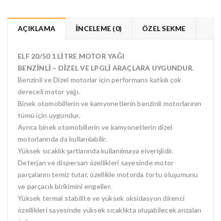
t
e
t
b
e
o
r
o
ü
k
AÇIKLAMA
İNCELEME (0)
ÖZEL SEKME
z
'
e
t
r
a
i
p
ELF 20/50 1 LİTRE MOTOR YAĞI
n
a
d
y
BENZİNLİ – DİZEL VE LPGLİ ARAÇLARA UYGUNDUR.
e
l
p
a
Benzinli ve Dizel motorlar için performans katkılı çok
a
ş
y
m
dereceli motor yağı.
l
a
a
k
Binek otomobillerin ve kamyonetlerin benzinli motorlarının
ş
i
m
ç
tümü için uygundur.
a
i
k
n
Ayrıca binek otomobillerin ve kamyonetlerin dizel
i
t
ç
ı
motorlarında da kullanılabilir.
i
k
n
l
Yüksek sıcaklık şartlarında kullanılmaya elverişlidir.
t
a
ı
y
Deterjan ve dispersan özellikleri sayesinde motor
k
ı
l
n
parçalarını temiz tutar, özellikle motorda tortu oluşumunu
a
(
y
Y
ve parçacık birikimini engeller.
ı
e
n
n
Yüksek termal stabilite ve yüksek oksidasyon direnci
(
i
Y
p
özellikleri sayesinde yüksek sıcaklıkta oluşabilecek arızaları
e
e
n
n