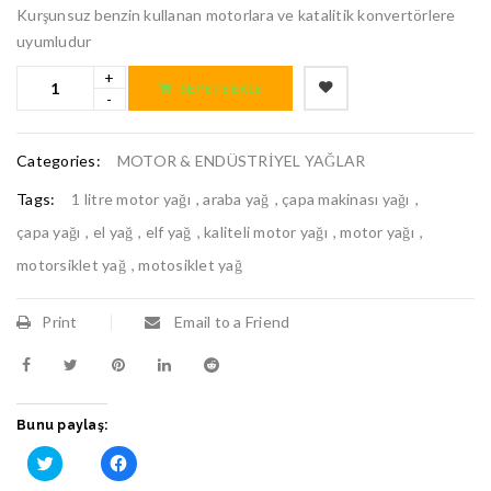
Kurşunsuz benzin kullanan motorlara ve katalitik konvertörlere
uyumludur
SEPETE EKLE
Categories:
MOTOR & ENDÜSTRİYEL YAĞLAR
Tags:
1 litre motor yağı
,
araba yağ
,
çapa makinası yağı
,
çapa yağı
,
el yağ
,
elf yağ
,
kaliteli motor yağı
,
motor yağı
,
motorsiklet yağ
,
motosiklet yağ
Print
Email to a Friend
Bunu paylaş:
T
F
w
a
i
c