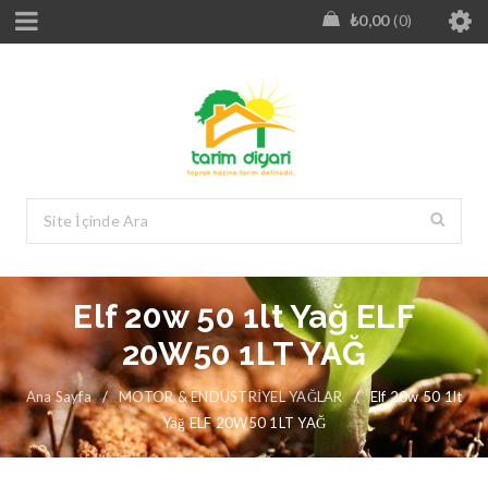
₺
0,00
0
Elf 20w 50 1lt Yağ ELF
20W50 1LT YAĞ
Ana Sayfa
/
MOTOR & ENDÜSTRİYEL YAĞLAR
/
Elf 20w 50 1lt
Yağ ELF 20W50 1LT YAĞ